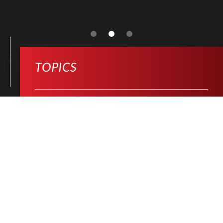
TOPICS
大阪事務所移転のお知らせ
2025.03.03
医療MaaS車両『MEDICAL
2023.11.16
MOVER』 実証実験を経て本格運用
開始
商用車架装専門店「CARGO
2023.06.28
BASE」を出店
MORE