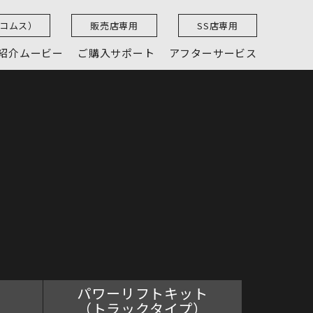
（コムス）
販売店専用
SS店専用
紹介ムービー
ご購入サポート
アフターサービス
パワーリフトキット
（トラックタイプ）