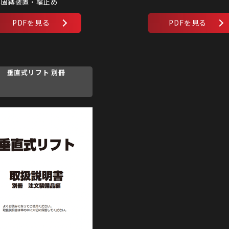
車固縛装置・輪止め
垂直式リフト 別冊