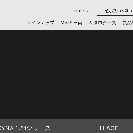
TOPICS
超小型BEV車
ラインナップ
MaaS車両
カタログ一覧
製品
DYNA 1.5tシリーズ
HIACE