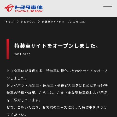
トップ
トピックス
特装車サイトをオープンしました。
特装車サイトをオープンしました。
2021.06.25
トヨタ車体が提供する、特装車に特化した
Web
サイトをオープ
ン
しました。
ドライバン・冷凍車・保冷車・荷役省力車をはじめと
する
各特
装車の特徴や詳細、
さらには
、さまざま
な架装実例
およ
び用品
をご紹介しています。
ぜひ、ご覧いただき、お客様のニーズに合った特装車を見つけ
てください。